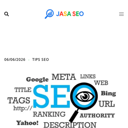
Langsung
ke
isi
06/06/2026
TIPS SEO