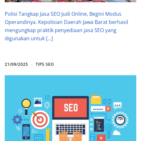
Polisi Tangkap Jasa SEO Judi Online, Begini Modus
Operandinya. Kepolisian Daerah Jawa Barat berhasil
mengungkap praktik penyediaan jasa SEO yang
digunakan untuk […]
21/09/2025
TIPS SEO