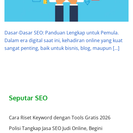
Dasar-Dasar SEO: Panduan Lengkap untuk Pemula.
Dalam era digital saat ini, kehadiran online yang kuat
sangat penting, baik untuk bisnis, blog, maupun […]
Seputar SEO
Cara Riset Keyword dengan Tools Gratis 2026
Polisi Tangkap Jasa SEO Judi Online, Begini