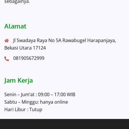
sebagainya.
Alamat
Jl Swadaya Raya No 5A Rawabugel Harapanjaya,
Bekasi Utara 17124
081905672999
Jam Kerja
Senin – Jum’at : 09:00 – 17:00 WIB
Sabtu – Minggu: hanya online
Hari Libur : Tutup