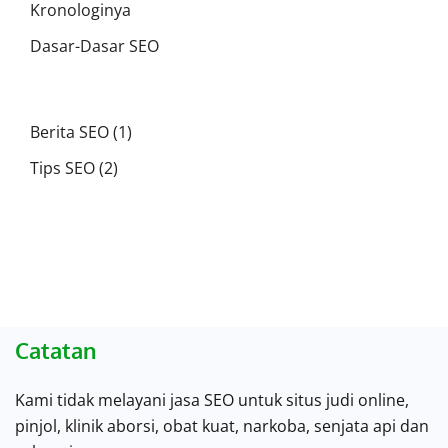
Kronologinya
Dasar-Dasar SEO
Berita SEO
(1)
Tips SEO
(2)
Catatan
Kami tidak melayani jasa SEO untuk situs judi online,
pinjol, klinik aborsi, obat kuat, narkoba, senjata api dan